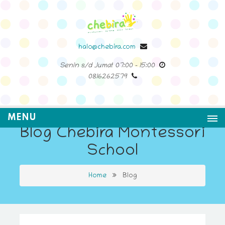
halo@chebira.com
Senin s/d Jumat
07:00
-
15:00
0816262579
MENU
Blog Chebira Montessori
School
Home
Blog