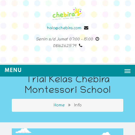
halo@chebira.com
Senin s/d Jumat
07:00
-
15:00
0816262579
MENU
Trial Kelas Chebira
Montessori School
Home
Info