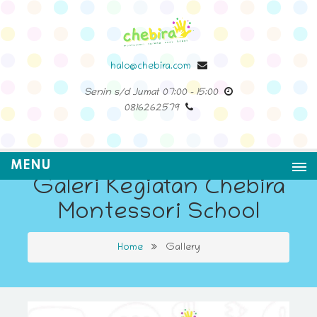
halo@chebira.com
Senin s/d Jumat
07:00
-
15:00
0816262579
MENU
Galeri Kegiatan Chebira
Montessori School
Home
Gallery