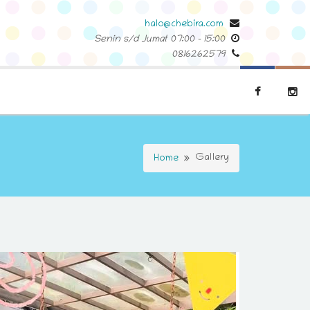
halo@chebira.com
Senin s/d Jumat
07:00
-
15:00
0816262579
Gallery
Home