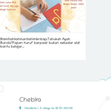
Bismillahirahmanirahim&nbsp;Tahukah Ayah
Bunda?Papan huruf berpasir bukan sekadar alat
bantu belajar...
Chebira
Gandaria 1. Jl. Jatayu no 35 Rt. 009/05