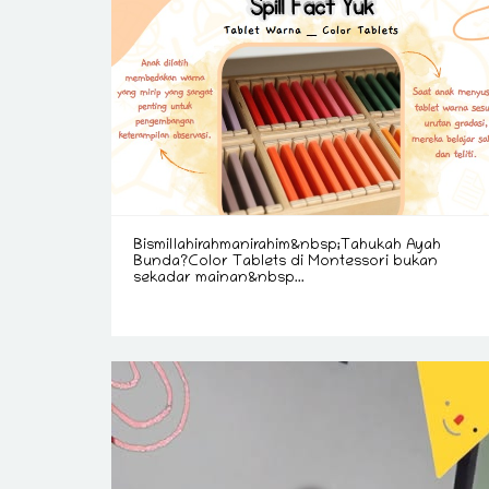
Bismillahirahmanirahim&nbsp;Tahukah Ayah
Bunda?Color Tablets di Montessori bukan
sekadar mainan&nbsp...