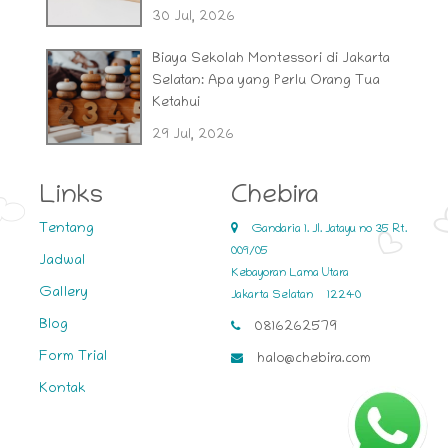
30 Jul, 2026
Biaya Sekolah Montessori di Jakarta
Selatan: Apa yang Perlu Orang Tua
Ketahui
29 Jul, 2026
Links
Chebira
Tentang
Gandaria 1. Jl. Jatayu no 35 Rt.
009/05
Jadwal
Kebayoran Lama Utara
Gallery
Jakarta Selatan
12240
Blog
0816262579
Form Trial
halo@chebira.com
Kontak