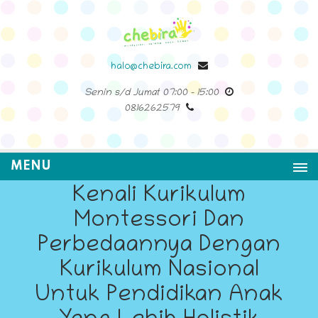
halo@chebira.com
Senin s/d Jumat
07:00
-
15:00
0816262579
MENU
Kenali Kurikulum
Montessori Dan
Perbedaannya Dengan
Kurikulum Nasional
Untuk Pendidikan Anak