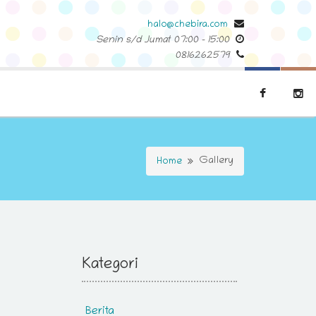
halo@chebira.com
Senin s/d Jumat
07:00
-
15:00
0816262579
Gallery
Home
Kategori
Berita