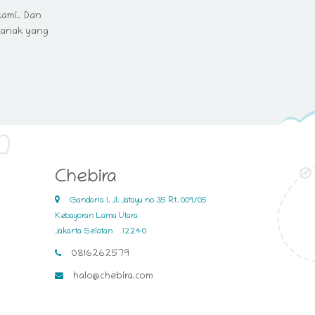
ami.. Dan
-anak yang
Chebira
Gandaria 1. Jl. Jatayu no 35 Rt. 009/05
Kebayoran Lama Utara
Jakarta Selatan
12240
0816262579
halo@chebira.com